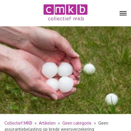
Collectief MKB
»
Artikelen
»
Geen categorie
»
Geen
assurantiebelasting op brede weersverzekering